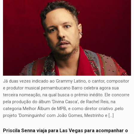
Já duas vezes indicado ao Grammy Latino, o cantor, compositor
e produtor musical pernambucano Barro celebra agora sua
terceira nomeação, na qual busca o prêmio inédito. Ele concorre
pela produção do álbum ‘Divina Casca’, de Rachel Reis, na
categoria Melhor Álbum de MPB, e como diretor criativo ,pelo
projeto ‘Dominguinho’ com João Gomes, Mestrinho e […]
Priscila Senna viaja para Las Vegas para acompanhar o