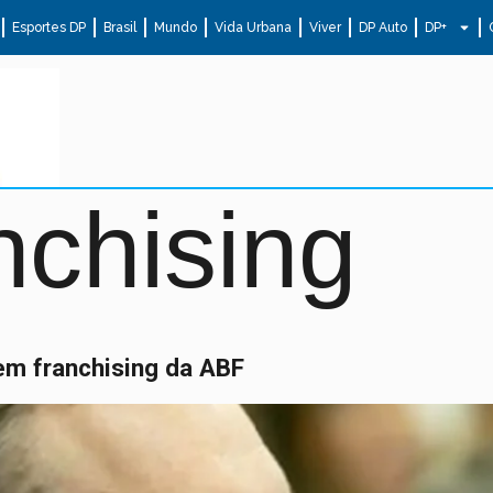
Esportes DP
Brasil
Mundo
Vida Urbana
Viver
DP Auto
DP+
nchising
em franchising da ABF