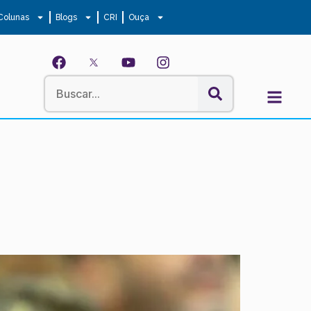
Colunas
Blogs
CRI
Ouça