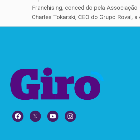
Franchising, concedido pela Associação 
Charles Tokarski, CEO do Grupo Roval, a