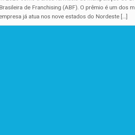
Brasileira de Franchising (ABF). O prêmio é um dos m
 empresa já atua nos nove estados do Nordeste […]