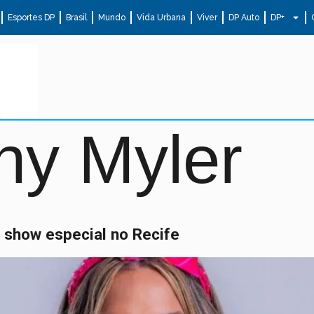
Esportes DP
Brasil
Mundo
Vida Urbana
Viver
DP Auto
DP+
ny Myler
m show especial no Recife