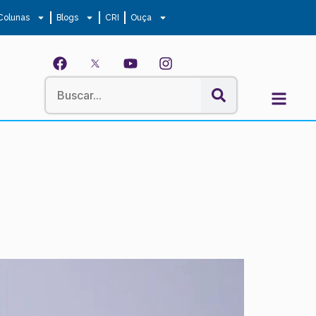
Colunas
Blogs
CRI
Ouça