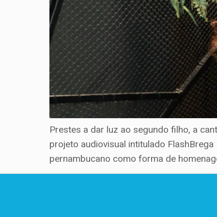
Prestes a dar luz ao segundo filho, a ca
projeto audiovisual intitulado FlashBre
pernambucano como forma de homenagear 