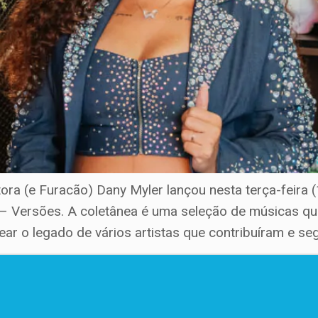
ntora (e Furacão) Dany Myler lançou nesta terça-feira
ga – Versões. A coletânea é uma seleção de músicas
o legado de vários artistas que contribuíram e se