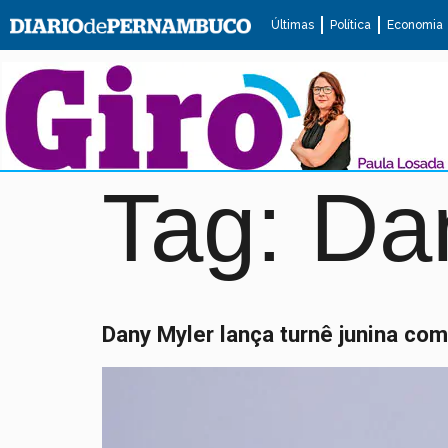
Últimas
Política
Economia
Tag:
Da
Dany Myler lança turnê junina co