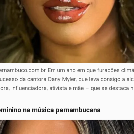
nambuco.com.br Em um ano em que furacões climáti
cesso da cantora Dany Myler, que leva consigo a al
ora, influenciadora, ativista e mãe – que se destaca
feminino na música pernambucana