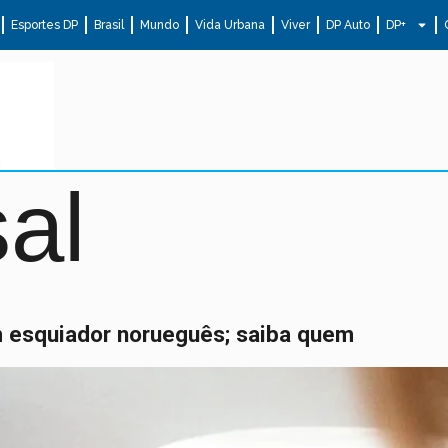
Esportes DP
Brasil
Mundo
Vida Urbana
Viver
DP Auto
DP+
al
 esquiador norueguês; saiba quem