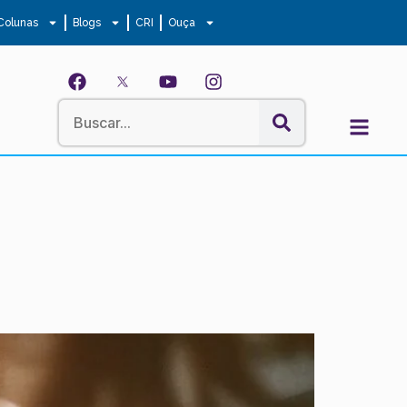
Colunas
Blogs
CRI
Ouça