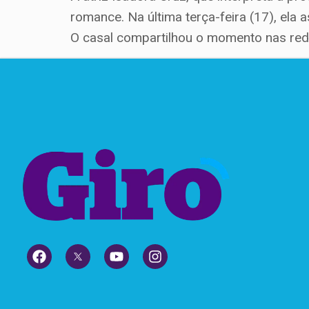
romance. Na última terça-feira (17), el
O casal compartilhou o momento nas rede