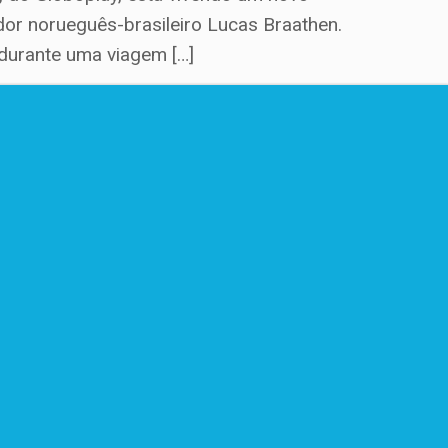
dor norueguês-brasileiro Lucas Braathen.
durante uma viagem […]