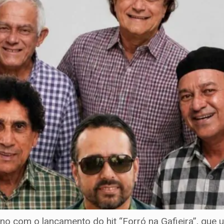
no com o lançamento do hit “Forró na Gafieira”, que u