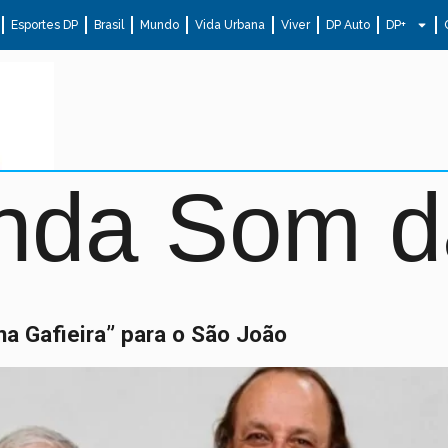
Esportes DP
Brasil
Mundo
Vida Urbana
Viver
DP Auto
DP+
nda Som da
na Gafieira” para o São João