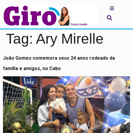
Tag:
Ary Mirelle
João Gomes comemora seus 24 anos rodeado da
família e amigos, no Cabo