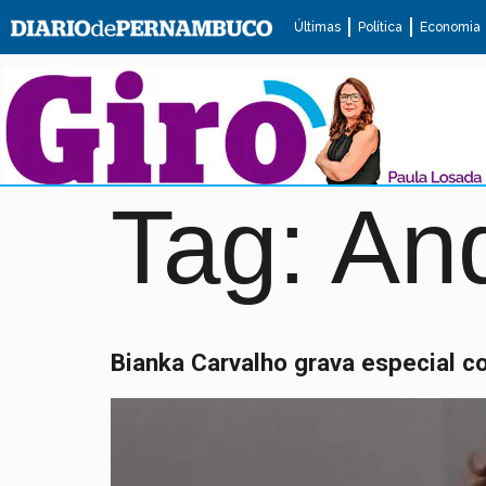
Últimas
Política
Economia
Tag:
And
Bianka Carvalho grava especial c