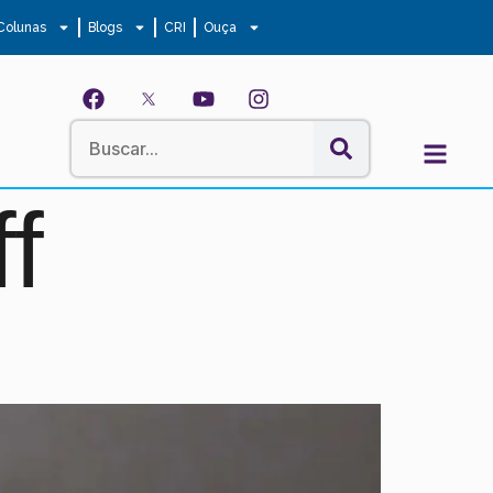
Colunas
Blogs
CRI
Ouça
f