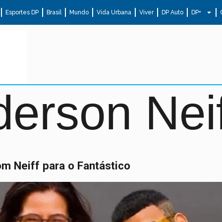
Esportes DP
Brasil
Mundo
Vida Urbana
Viver
DP Auto
DP+
erson Neif
om Neiff para o Fantástico