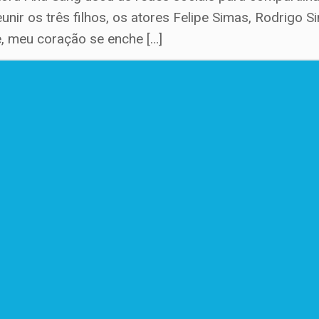
unir os três filhos, os atores Felipe Simas, Rodrigo 
ce, meu coração se enche […]