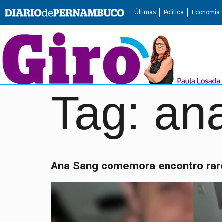
Últimas
Política
Economia
Tag:
an
Ana Sang comemora encontro raro c