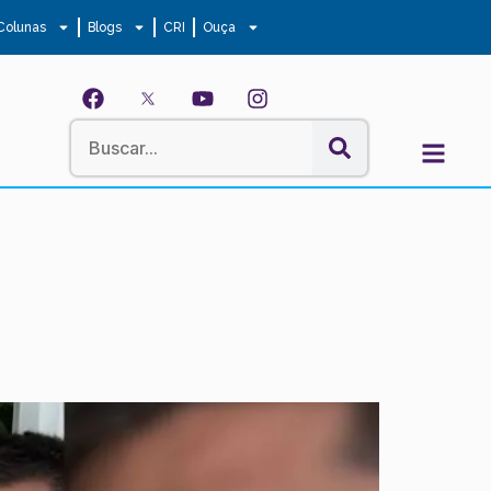
Colunas
Blogs
CRI
Ouça