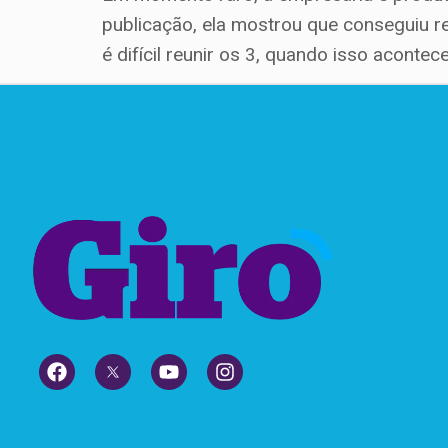
publicação, ela mostrou que conseguiu re
é difícil reunir os 3, quando isso aconte