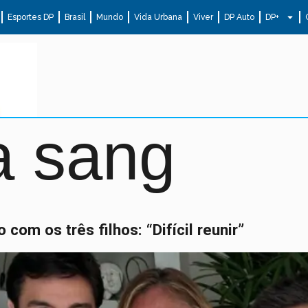
Esportes DP
Brasil
Mundo
Vida Urbana
Viver
DP Auto
DP+
a sang
om os três filhos: “Difícil reunir”