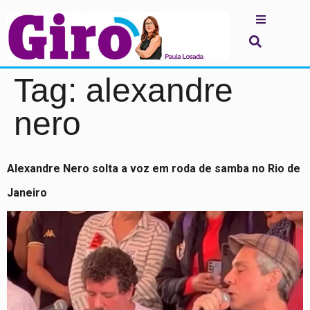
Tag:
alexandre
nero
Alexandre Nero solta a voz em roda de samba no Rio de
Janeiro